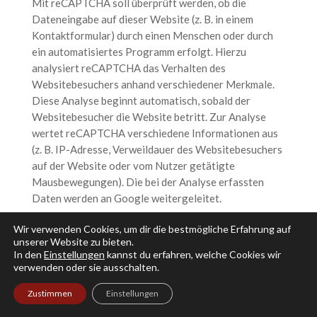
Mit reCAPTCHA soll überprüft werden, ob die
Dateneingabe auf dieser Website (z. B. in einem
Kontaktformular) durch einen Menschen oder durch
ein automatisiertes Programm erfolgt. Hierzu
analysiert reCAPTCHA das Verhalten des
Websitebesuchers anhand verschiedener Merkmale.
Diese Analyse beginnt automatisch, sobald der
Websitebesucher die Website betritt. Zur Analyse
wertet reCAPTCHA verschiedene Informationen aus
(z. B. IP-Adresse, Verweildauer des Websitebesuchers
auf der Website oder vom Nutzer getätigte
Mausbewegungen). Die bei der Analyse erfassten
Daten werden an Google weitergeleitet.
Die reCAPTCHA-Analysen laufen vollständig im
Wir verwenden Cookies, um dir die bestmögliche Erfahrung auf
Hintergrund. Websitebesucher werden nicht darauf
unserer Website zu bieten.
In den
Einstellungen
kannst du erfahren, welche Cookies wir
hingewiesen, dass eine Analyse stattfindet.
verwenden oder sie ausschalten.
Die Speicherung und Analyse der Daten erfolgt auf
Zustimmen
Einstellungen
Grundlage von Art. 6 Abs. 1 lit. f DSGVO. Der