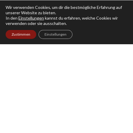
Wir verwenden Cookies, um dir die bestmögliche Erfahrung auf
unserer Website zu bieten.
In den
Einstellungen
kannst du erfahren, welche Cookies wir
Theaterakademie Stuttgart
verwenden oder sie ausschalten.
Zustimmen
Einstellungen
ZUR THEATERAKADEMIE SEITE
Theaterkompagnie Stuttgart e.V.
Direktion