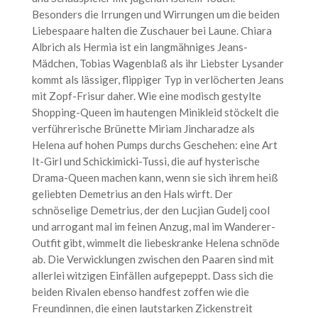
Besonders die Irrungen und Wirrungen um die beiden
Liebespaare halten die Zuschauer bei Laune. Chiara
Albrich als Hermia ist ein langmähniges Jeans-
Mädchen, Tobias Wagenblaß als ihr Liebster Lysander
kommt als lässiger, flippiger Typ in verlöcherten Jeans
mit Zopf-Frisur daher. Wie eine modisch gestylte
Shopping-Queen im hautengen Minikleid stöckelt die
verführerische Brünette Miriam Jincharadze als
Helena auf hohen Pumps durchs Geschehen: eine Art
It-Girl und Schickimicki-Tussi, die auf hysterische
Drama-Queen machen kann, wenn sie sich ihrem heiß
geliebten Demetrius an den Hals wirft. Der
schnöselige Demetrius, der den Lucjian Gudelj cool
und arrogant mal im feinen Anzug, mal im Wanderer-
Outfit gibt, wimmelt die liebeskranke Helena schnöde
ab. Die Verwicklungen zwischen den Paaren sind mit
allerlei witzigen Einfällen aufgepeppt. Dass sich die
beiden Rivalen ebenso handfest zoffen wie die
Freundinnen, die einen lautstarken Zickenstreit