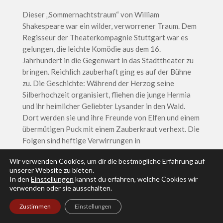
Dieser „Sommernachtstraum“ von William
Shakespeare war ein wilder, verworrener Traum. Dem
Regisseur der Theaterkompagnie Stuttgart war es
gelungen, die leichte Komödie aus dem 16.
Jahrhundert in die Gegenwart in das Stadttheater zu
bringen. Reichlich zauberhaft ging es auf der Bühne
zu. Die Geschichte: Während der Herzog seine
Silberhochzeit organisiert, fliehen die junge Hermia
und ihr heimlicher Geliebter Lysander in den Wald.
Dort werden sie und ihre Freunde von Elfen und einem
übermütigen Puck mit einem Zauberkraut verhext. Die
Folgen sind heftige Verwirrungen in
Liebesangelegenheiten. Mit einem einfachen, aber
Wir verwenden Cookies, um dir die bestmögliche Erfahrung auf
wirkungsvollen Bühnenbild wurde die Aufmerksamkeit
unserer Website zu bieten.
der Zuschauer auf das verworrenen Geschehen
In den
Einstellungen
kannst du erfahren, welche Cookies wir
gelenkt. Nur einige zum Boden hängende Tücher
verwenden oder sie ausschalten.
stellten die Gemächer des Herzogs dar. Durch
Zustimmen
Einstellungen
geschickte Lichtinszenierung wurde die gleiche
Kulisse zu einem Zauberwald umfunktioniert. Mit