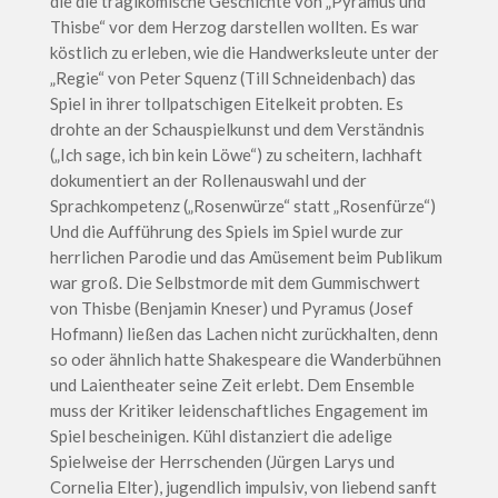
die die tragikomische Geschichte von „Pyramus und
Thisbe“ vor dem Herzog darstellen wollten. Es war
köstlich zu erleben, wie die Handwerksleute unter der
„Regie“ von Peter Squenz (Till Schneidenbach) das
Spiel in ihrer tollpatschigen Eitelkeit probten. Es
drohte an der Schauspielkunst und dem Verständnis
(„Ich sage, ich bin kein Löwe“) zu scheitern, lachhaft
dokumentiert an der Rollenauswahl und der
Sprachkompetenz („Rosenwürze“ statt „Rosenfürze“)
Und die Aufführung des Spiels im Spiel wurde zur
herrlichen Parodie und das Amüsement beim Publikum
war groß. Die Selbstmorde mit dem Gummischwert
von Thisbe (Benjamin Kneser) und Pyramus (Josef
Hofmann) ließen das Lachen nicht zurückhalten, denn
so oder ähnlich hatte Shakespeare die Wanderbühnen
und Laientheater seine Zeit erlebt. Dem Ensemble
muss der Kritiker leidenschaftliches Engagement im
Spiel bescheinigen. Kühl distanziert die adelige
Spielweise der Herrschenden (Jürgen Larys und
Cornelia Elter), jugendlich impulsiv, von liebend sanft