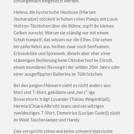
Schlafgemach eingesetzt werden.
Helena, die hysterische Heulsuse (Mariam
Jincharadze) stöckelt in hohen roten Pumps mit Louis
Vuitton-Täschchen über die Bühne, zupft ihr kleines
Gelbes zurecht. Warum sie ständig nur mit einem
Schuh humpelt, das wissen nur die Elfen. Die sehen
herzallerliebst aus, heißen zwar noch Senfsamen,
Erbsenblüte und Spinnweb, ähneln aber eher einer
stämmigen Bedienung beim Oktoberfest im Dirndl,
einem mondänen Revuegirl der wilden 20er Jahre oder
einer ausgeflippten Ballerina im Tüllröckchen.
Bei den jungen Männern sieht es nicht anders aus:
Shirt und T-Shirt, geblümte und „herz“-ige
Boxershorts trägt Lysander (Tobias Wagenblaß),
Hermia (Chiara Albrich) Jeans und ein witziges
zweideutiges T-Shirt, Demetrius (Lucijan Gudelj) zückt
im Wald Taschenlampe und Handy.
Das verspricht schon mal keine schwere klassische