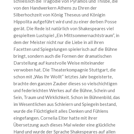
schließlich die Tragödie von Pyramos und Thisbe, die
von den Handwerkern Athens zu Ehren der
Silberhochzeit von König Theseus und Königin
Hippolita aufgeführt wird und zu einer derben Posse
gerät. Die Rede ist natürlich von Shakespeares viel
gespieltem Lustspiel „Ein Mittsommernachtstraum“, in
dem der Meister nicht nur die Liebe in all ihren
Facetten und Spiegelungen spielerisch auf die Bühne
bringt, sondern auch die Formen der dramatischen
Darstellung auf kunstvolle Weise miteinander
verwoben hat. Die Theaterkompagnie Stuttgart, die
schon mit „Was Ihr Wollt“ letztes Jahr begeisterte,
brachte den ganzen Zauber dieses so vielschichtigen
und federleichten Werkes auf die Bühne, Schein und
Sein, Traum und Wirklichkeit. Schon im Bühnenbild, das
im Wesentlichen aus Schleiern und Spiegeln bestand,
wurde die Flüchtigkeit alles Denken und Fühlens
eingefangen. Cornelia Elter hatte mit ihrer
Übersetzung auch dieses Mal wieder eine glückliche
Hand und wurde der Sprache Shakespeares auf allen