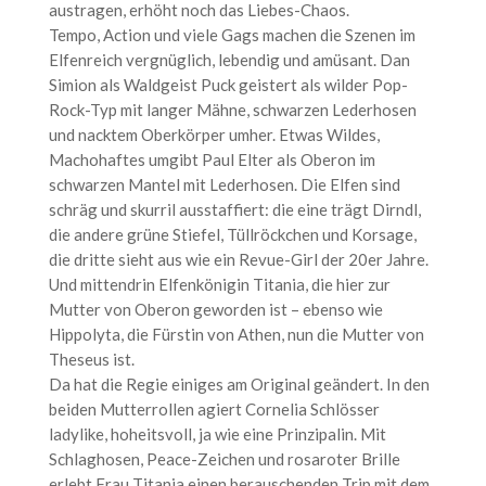
austragen, erhöht noch das Liebes-Chaos.
Tempo, Action und viele Gags machen die Szenen im
Elfenreich vergnüglich, lebendig und amüsant. Dan
Simion als Waldgeist Puck geistert als wilder Pop-
Rock-Typ mit langer Mähne, schwarzen Lederhosen
und nacktem Oberkörper umher. Etwas Wildes,
Machohaftes umgibt Paul Elter als Oberon im
schwarzen Mantel mit Lederhosen. Die Elfen sind
schräg und skurril ausstaffiert: die eine trägt Dirndl,
die andere grüne Stiefel, Tüllröckchen und Korsage,
die dritte sieht aus wie ein Revue-Girl der 20er Jahre.
Und mittendrin Elfenkönigin Titania, die hier zur
Mutter von Oberon geworden ist – ebenso wie
Hippolyta, die Fürstin von Athen, nun die Mutter von
Theseus ist.
Da hat die Regie einiges am Original geändert. In den
beiden Mutterrollen agiert Cornelia Schlösser
ladylike, hoheitsvoll, ja wie eine Prinzipalin. Mit
Schlaghosen, Peace-Zeichen und rosaroter Brille
erlebt Frau Titania einen berauschenden Trip mit dem