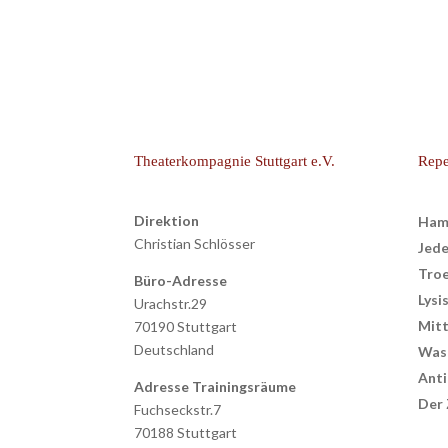
Theaterkompagnie Stuttgart e.V.
Repe
Direktion
Ham
Christian Schlösser
Jed
Troe
Büro-Adresse
Lysi
Urachstr.29
Mitt
70190 Stuttgart
Deutschland
Was 
Anti
Adresse Trainingsräume
Der 
Fuchseckstr.7
70188 Stuttgart