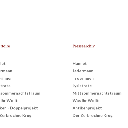
rtoire
Pressearchiv
let
Hamlet
ermann
Jedermann
rinnen
Troerinnen
strate
Lysistrate
­sommer­nachts­traum
Mitt­sommer­nachts­traum
Ihr Wollt
Was Ihr Wollt
ken - Doppelprojekt
Antikenprojekt
Zerbrochne Krug
Der Zerbrochne Krug